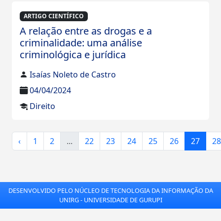
ARTIGO CIENTÍFICO
A relação entre as drogas e a
criminalidade: uma análise
criminológica e jurídica
Isaías Noleto de Castro
04/04/2024
Direito
‹
1
2
...
22
23
24
25
26
27
28
DESENVOLVIDO PELO NÚCLEO DE TECNOLOGIA DA INFORMAÇÃO DA
UNIRG - UNIVERSIDADE DE GURUPI