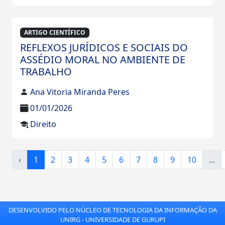
ARTIGO CIENTÍFICO
REFLEXOS JURÍDICOS E SOCIAIS DO
ASSÉDIO MORAL NO AMBIENTE DE
TRABALHO
Ana Vitoria Miranda Peres
01/01/2026
Direito
‹
1
2
3
4
5
6
7
8
9
10
...
DESENVOLVIDO PELO NÚCLEO DE TECNOLOGIA DA INFORMAÇÃO DA
UNIRG - UNIVERSIDADE DE GURUPI